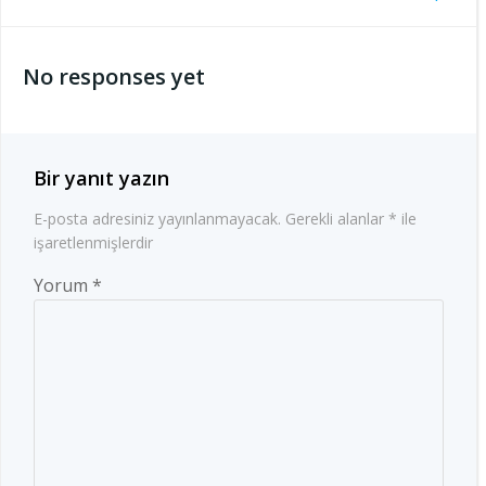
Yazı
gezinmesi
gezinmesi
No responses yet
Bir yanıt yazın
E-posta adresiniz yayınlanmayacak.
Gerekli alanlar
*
ile
işaretlenmişlerdir
Yorum
*